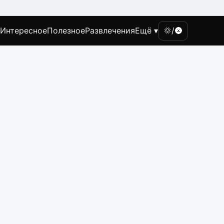
Интересное
Полезное
Развлечения
Ещё ▾
🌞/🌚