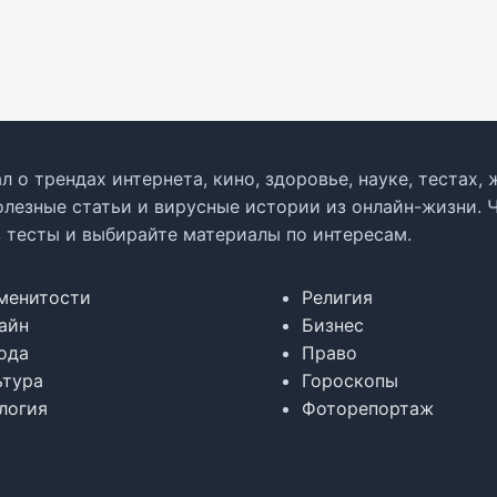
л о трендах интернета, кино, здоровье, науке, тестах
олезные статьи и вирусные истории из онлайн-жизни. 
в тесты и выбирайте материалы по интересам.
менитости
Религия
айн
Бизнес
ода
Право
ьтура
Гороскопы
логия
Фоторепортаж