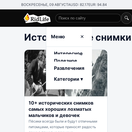
ВОСКРЕСЕНЬЕ, 09 АВГУСТА
USD: 82.17
EUR: 94.84
🔍
Поиск по сайту
Исторические снимки
Меню
✕
Интересное
Полезное
Развлечения
Категории ▾
10+ исторических снимков
самых хороших лохматых
мальчиков и девочек
Пёсики всегда были и будут отличными
питомцами, которые приносят радость