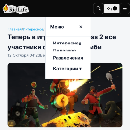
🔍
🌞/🌚
☰
Меню
✕
Главная
/
Интересное
/
Компьютерные игры
Теперь в игре Team Fortress 2 все
Интересное
участники становятся зомби
Полезное
12 Октября 04:23
Бенджамин Воробьёв
Развлечения
Категории ▾