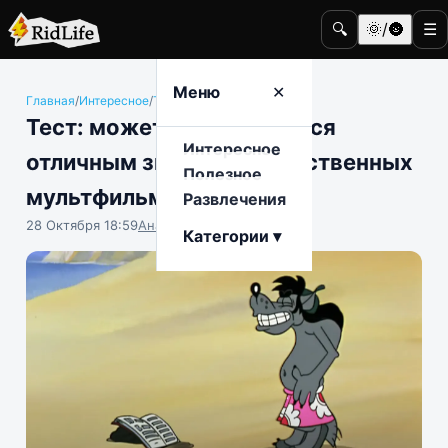
🔍
🌞/🌚
☰
Меню
✕
Главная
/
Интересное
/
Тесты
Тест: можете похвастаться
Интересное
отличным знанием отечественных
Полезное
мультфильмов?
Развлечения
28 Октября 18:59
Анастасия Попова
Категории ▾