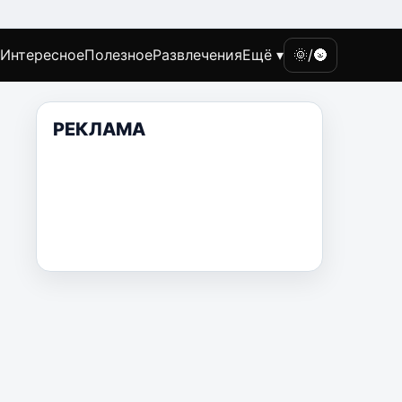
Интересное
Полезное
Развлечения
Ещё ▾
🌞/🌚
РЕКЛАМА