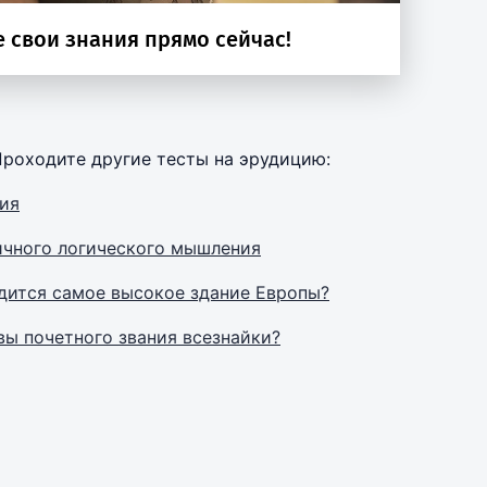
Проходите другие тесты на эрудицию:
ния
личного логического мышления
одится самое высокое здание Европы?
вы почетного звания всезнайки?