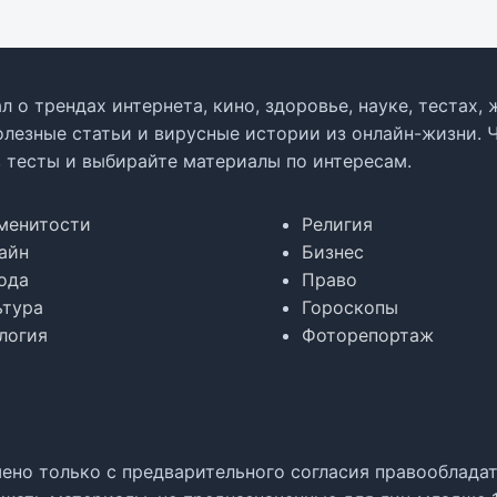
л о трендах интернета, кино, здоровье, науке, тестах
олезные статьи и вирусные истории из онлайн-жизни. 
в тесты и выбирайте материалы по интересам.
менитости
Религия
айн
Бизнес
ода
Право
ьтура
Гороскопы
логия
Фоторепортаж
но только с предварительного согласия правообладате