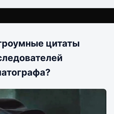
строумные цитаты
следователей
матографа?