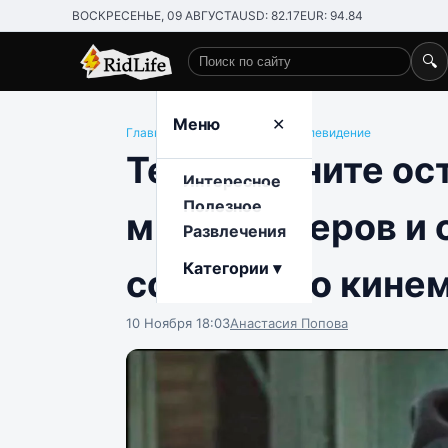
ВОСКРЕСЕНЬЕ, 09 АВГУСТА
USD: 82.17
EUR: 94.84
🔍
Поиск по сайту
Меню
✕
Главная
/
Интересное
/
Кино и телевидение
Тест: помните о
Интересное
Полезное
милиционеров и 
Развлечения
Категории ▾
советского кине
10 Ноября 18:03
Анастасия Попова