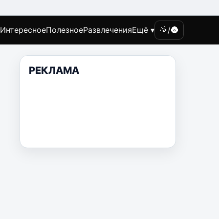
Интересное
Полезное
Развлечения
Ещё ▾
🌞/🌚
РЕКЛАМА