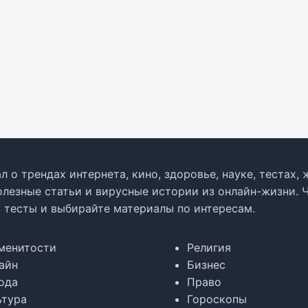
л о трендах интернета, кино, здоровье, науке, тестах
олезные статьи и вирусные истории из онлайн-жизни. 
в тесты и выбирайте материалы по интересам.
менитости
Религия
айн
Бизнес
ода
Право
ьтура
Гороскопы