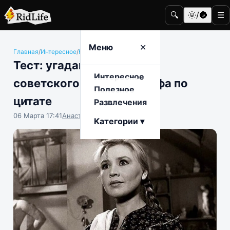
🔍
🌞/🌚
☰
Меню
✕
Главная
/
Интересное
/
Кино и телевидение
Тест: угадайте героиню
Интересное
советского кинематографа по
Полезное
цитате
Развлечения
06 Марта 17:41
Анастасия Попова
Категории ▾