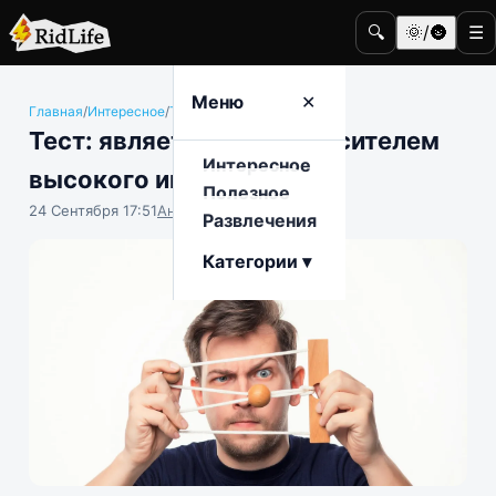
🔍
🌞/🌚
☰
Меню
✕
Главная
/
Интересное
/
Тесты
Тест: являетесь ли вы носителем
Интересное
высокого интеллекта?
Полезное
24 Сентября 17:51
Анастасия Попова
Развлечения
Категории ▾