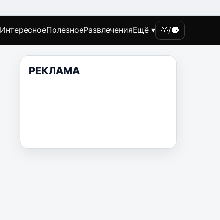
Интересное
Полезное
Развлечения
Ещё ▾
🌞/🌚
РЕКЛАМА