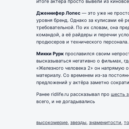
итоге актёра просто вывели из киновсе
Дженнифер Лопес
— это уже не просто
уровня бренд. Однако за кулисами её 
требовательной. По их словам, она пр
командой, а её райдеры и перечни усл
продюсеров и технического персонала.
Микки Рурк
прославился своим непрос
высказываться негативно о фильмах, г
«Железного человека 2» он напрямую 
материалу. Со временем из-за постоян
предложений у актёра заметно сократи
Ранее ridlife.ru рассказывал про
шесть 
всего, и не догадывались
высокомерие
,
звезды
,
знаменитости
,
т