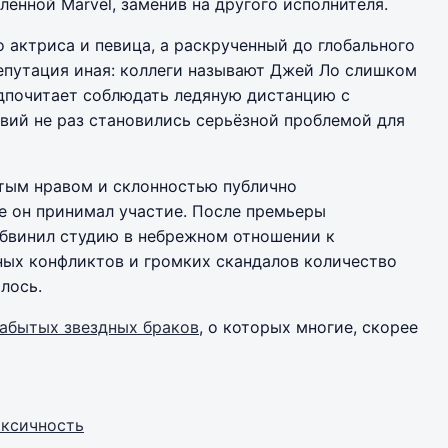
ленной Marvel, заменив на другого исполнителя.
 актриса и певица, а раскрученный до глобального
репутация иная: коллеги называют Джей Ло слишком
едпочитает соблюдать ледяную дистанцию с
овий не раз становились серьёзной проблемой для
тым нравом и склонностью публично
де он принимал участие. После премьеры
обвинил студию в небрежном отношении к
ных конфликтов и громких скандалов количество
лось.
забытых звездных браков
, о которых многие, скорее
оксичность