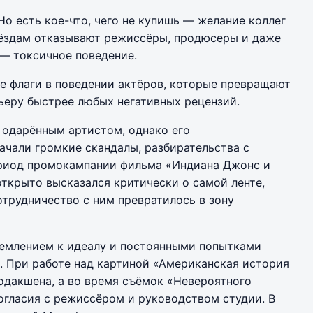
Но есть кое-что, чего не купишь — желание коллег
вёздам отказывают режиссёры, продюсеры и даже
— токсичное поведение.
е флаги в поведении актёров, которые превращают
ьеру быстрее любых негативных рецензий.
одарённым артистом, однако его
чали громкие скандалы, разбирательства с
ериод промокампании фильма «Индиана Джонс и
открыто высказался критически о самой ленте,
отрудничество с ним превратилось в зону
емлением к идеалу и постоянными попытками
. При работе над картиной «Американская история
родакшена, а во время съёмок «Невероятного
ногласия с режиссёром и руководством студии. В