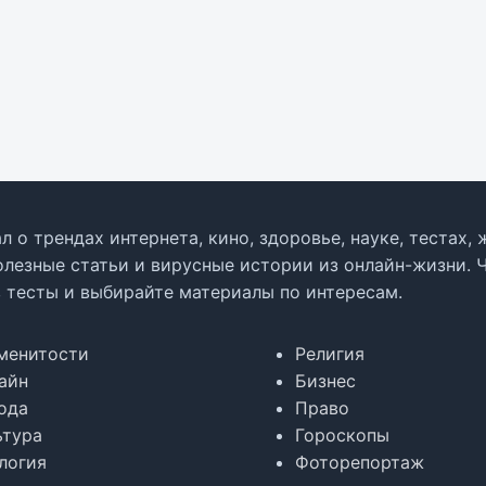
л о трендах интернета, кино, здоровье, науке, тестах
олезные статьи и вирусные истории из онлайн-жизни. 
в тесты и выбирайте материалы по интересам.
менитости
Религия
айн
Бизнес
ода
Право
ьтура
Гороскопы
логия
Фоторепортаж