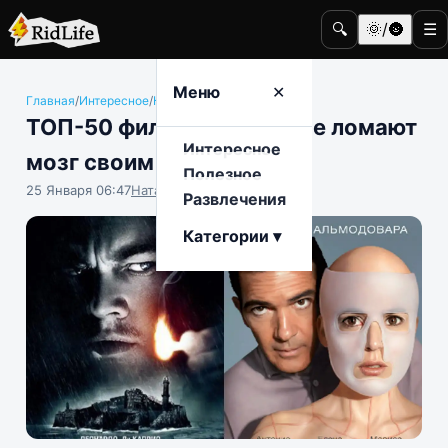
🔍
🌞/🌚
☰
Меню
✕
Главная
/
Интересное
/
Кино и телевидение
ТОП-50 фильмов, которые ломают
Интересное
мозг своим сюжетом
Полезное
25 Января 06:47
Наталья Герасимова
Развлечения
Категории ▾