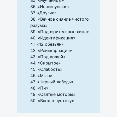
35. «Мученицы»
36. «Исчезнувшая»
37. «Другие»
38. «Вечное сияние чистого
разума»
39. «Подозрительные лица»
40. «Идентификация»
41. «12 обезьян»
42. «Реинкарнация»
43. «Под кожей»
44. «Скрытое»
45. «Слабость»
46. «Мгла»
47. «Чёрный лебедь»
48. «Пи»
49. «Святые моторы»
50. «Вход в пустоту»