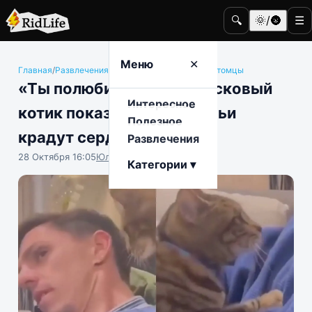
🔍
🌞/🌚
☰
Меню
✕
Главная
/
Развлечения
/
Животные и домашние питомцы
«Ты полюбишь меня»: ласковый
Интересное
котик показал, как кошачьи
Полезное
крадут сердца людей
Развлечения
28 Октября 16:05
Юлия Крофто
Категории ▾