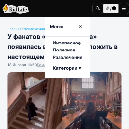
🔍
🌞/🌚
☰
Меню
✕
Главная
/
Развлечения
/
Кино и телевидение
У фанатов «Гарри Поттера»
Интересное
появилась возможность пожить в
Полезное
настоящем Хогвартсе
Развлечения
18 Января 16:50
Роман Чистоляпов
Категории ▾