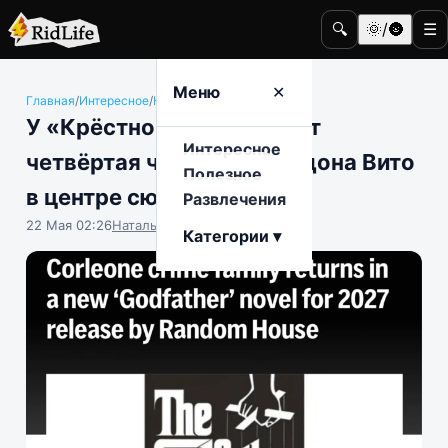
🔍
🌞/🌚
☰
Меню
✕
Главная
/
Интересное
/
Кино и телевидение
У «Крёстного отца» будет
Интересное
четвёртая часть — дочь дона Вито
Полезное
в центре сюжета
Развлечения
22 Мая 02:26
Наталья Герасимова
Категории ▾