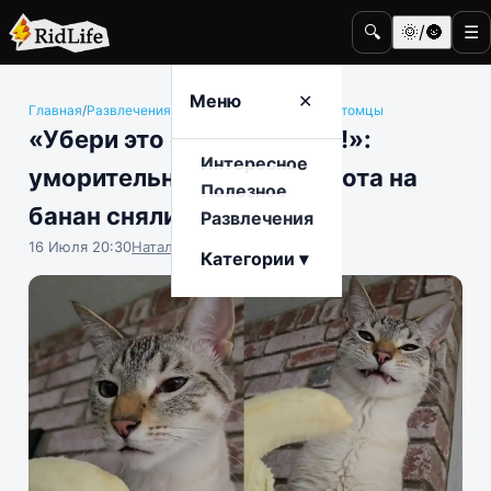
🔍
🌞/🌚
☰
Меню
✕
Главная
/
Развлечения
/
Животные и домашние питомцы
«Убери это от моего лица!»:
Интересное
уморительную реакцию кота на
Полезное
банан сняли на видео
Развлечения
16 Июля 20:30
Наталья Герасимова
Категории ▾