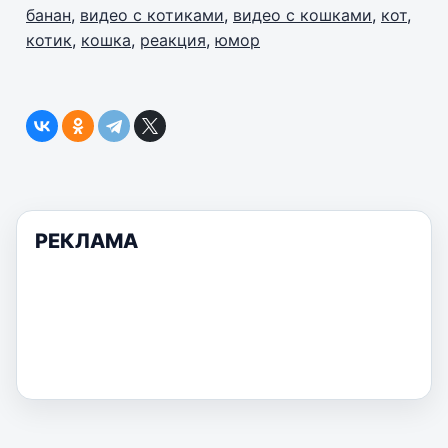
банан
,
видео с котиками
,
видео с кошками
,
кот
,
котик
,
кошка
,
реакция
,
юмор
РЕКЛАМА