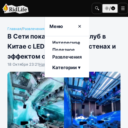
🔍
🌞/🌚
☰
Меню
✕
Главная
/
Развлечения
/
Дизайн и искусство
В Сети показали ночной клуб в
Интересное
Китае с LED-панелями на стенах и
Полезное
эффектом объема
Развлечения
18 Октября 23:21
Наталья Герасимова
Категории ▾