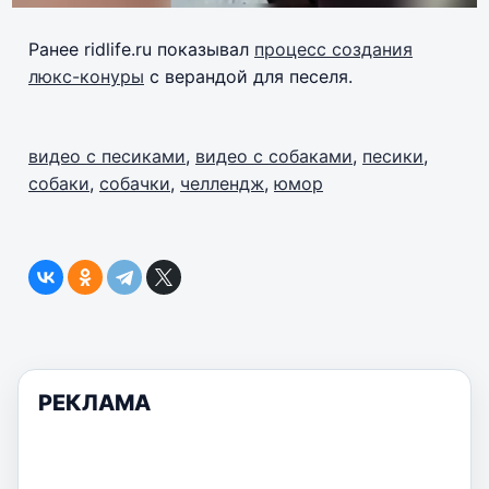
Ранее ridlife.ru показывал
процесс создания
люкс-конуры
с верандой для песеля.
видео с песиками
,
видео с собаками
,
песики
,
собаки
,
собачки
,
челлендж
,
юмор
РЕКЛАМА