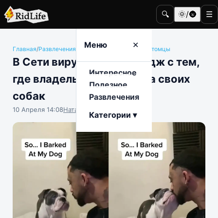
🔍
🌞/🌚
☰
Меню
✕
Главная
/
Развлечения
/
Животные и домашние питомцы
В Сети вирусится челлендж с тем,
Интересное
где владельцы гавкают на своих
Полезное
собак
Развлечения
10 Апреля 14:08
Наталья Герасимова
Категории ▾