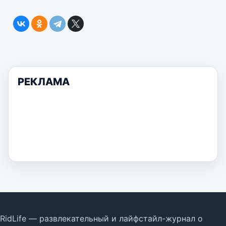
РЕКЛАМА
RidLife — развлекательный и лайфстайл-журнал о