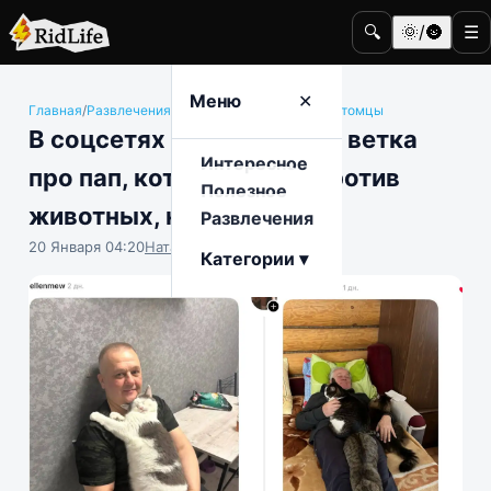
🔍
🌞/🌚
☰
Меню
✕
Главная
/
Развлечения
/
Животные и домашние питомцы
В соцсетях завирусилась ветка
Интересное
про пап, которые были против
Полезное
животных, но сдались
Развлечения
20 Января 04:20
Наталья Герасимова
Категории ▾