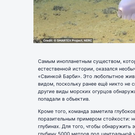
Самым инопланетным существом, котор
естественной истории, оказался необы
«Свинкой Барби». Это любопытное жив
видом, поскольку ранее ещё никто не с
другие виды морских огурцов обнаружи
попадали в объектив.
Кроме того, команда заметила глубоко
поразительным примером стойкости: н
глубинах. Для того, чтобы обнаружить 
глубину 5000 метров под центральной 