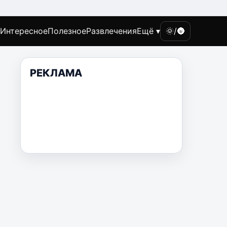
Интересное
Полезное
Развлечения
Ещё ▾
🌞/🌚
РЕКЛАМА