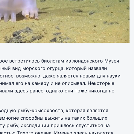
ое встретилось биологам из лондонского Музея
чный вид морского огурца, который назвали
отное, возможно, даже является новым для науки
нимал его на камеру и не описывал. Некоторые
вали здесь ранее, однако они тоже никогда не
водную рыбу-крысохвоста, которая является
емногие способны выжить на таких больших
эту рыбу, экспедиции пришлось спуститься на
частью Тихого океана. Именно здесь находятся