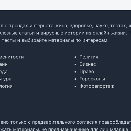
л о трендах интернета, кино, здоровье, науке, тестах
олезные статьи и вирусные истории из онлайн-жизни. 
в тесты и выбирайте материалы по интересам.
менитости
Религия
айн
Бизнес
ода
Право
ьтура
Гороскопы
логия
Фоторепортаж
но только с предварительного согласия правообладате
жать материалы, не предназначенные для лиц младше 1