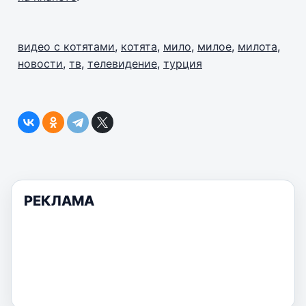
видео с котятами
,
котята
,
мило
,
милое
,
милота
,
новости
,
тв
,
телевидение
,
турция
РЕКЛАМА