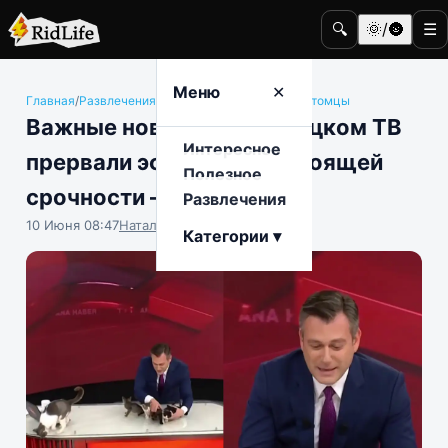
🔍
🌞/🌚
☰
Меню
✕
Главная
/
Развлечения
/
Животные и домашние питомцы
Важные новости: на турецком ТВ
Интересное
прервали эфир ради настоящей
Полезное
срочности — котят
Развлечения
10 Июня 08:47
Наталья Герасимова
Категории ▾