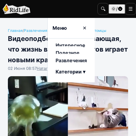
🔍
🌞/🌚
☰
Меню
✕
Главная
/
Развлечения
/
Животные и домашние питомцы
Видеоподборка, доказывающая,
Интересное
что жизнь в компании котов играет
Полезное
новыми красками
Развлечения
02 Июня 08:57
Наталья Герасимова
Категории ▾