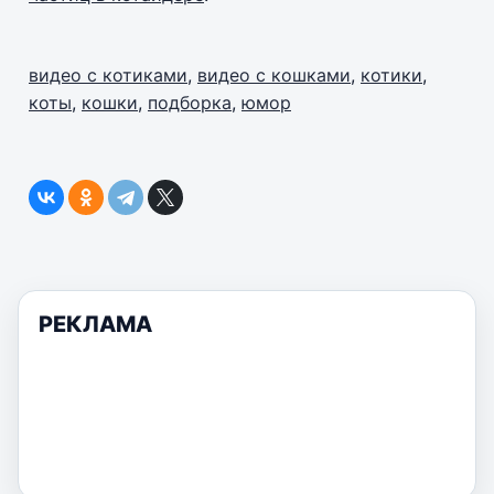
видео с котиками
,
видео с кошками
,
котики
,
коты
,
кошки
,
подборка
,
юмор
РЕКЛАМА