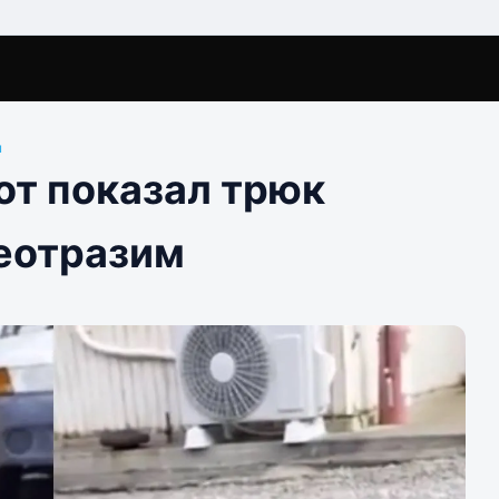
ы
кот показал трюк
неотразим