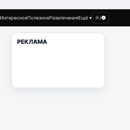
Интересное
Полезное
Развлечения
Ещё ▾
🌞/🌚
РЕКЛАМА