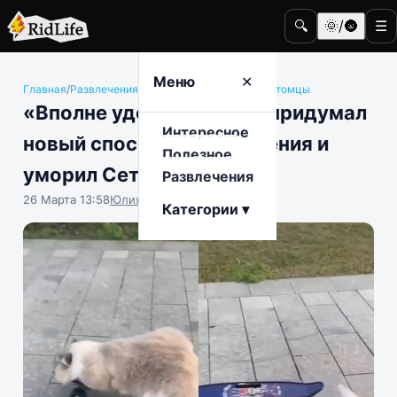
🔍
🌞/🌚
☰
Меню
✕
Главная
/
Развлечения
/
Животные и домашние питомцы
«Вполне удобно»: котик придумал
Интересное
новый способ передвижения и
Полезное
уморил Сеть
Развлечения
26 Марта 13:58
Юлия Крофто
Категории ▾