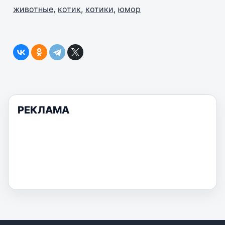
животные
,
котик
,
котики
,
юмор
РЕКЛАМА