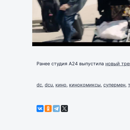
Ранее студия A24 выпустила
новый тре
dc
,
dcu
,
кино
,
кинокомиксы
,
супермен
,