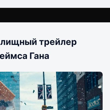
елищный трейлер
еймса Гана