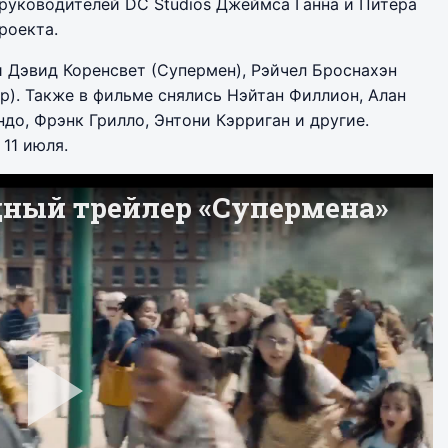
 руководителей DC Studios Джеймса Ганна и Питера
роекта.
 Дэвид Коренсвет (Супермен), Рэйчел Броснахэн
р). Также в фильме снялись Нэйтан Филлион, Алан
до, Фрэнк Грилло, Энтони Кэрриган и другие.
11 июля.