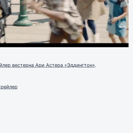
йлер вестерна Ари Астера «Эддингтон»
.
трейлер