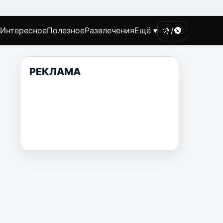
Интересное
Полезное
Развлечения
Ещё ▾
🌞/🌚
РЕКЛАМА