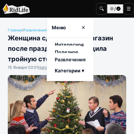
🔍
🌞/🌚
☰
Меню
✕
Главная
/
Развлечения
/
Общество
Женщина сдала елку в магазин
Интересное
после праздников и отсудила
Полезное
тройную стоимость
Развлечения
15 Января 03:51
Наталья Герасимова
Категории ▾