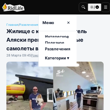
🔍
🌞/🌚
☰
Меню
✕
Главная
/
Развлечения
/
Недвижимость
Жилище с крыльями: житель
Интересное
Аляски превращает старые
Полезное
самолеты в дома
Развлечения
28 Марта 09:45
Роман Чистоляпов
Категории ▾