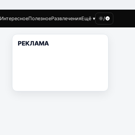
Интересное
Полезное
Развлечения
Ещё ▾
🌞/🌚
РЕКЛАМА