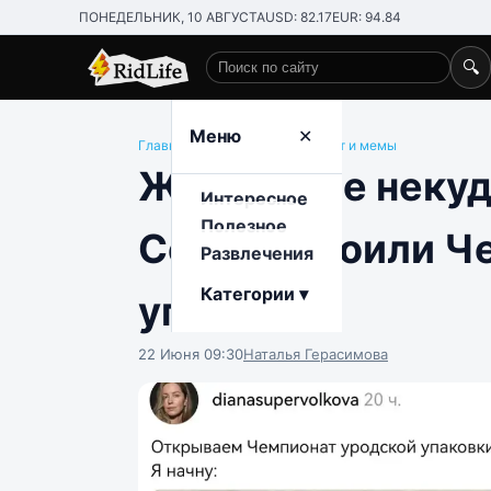
ПОНЕДЕЛЬНИК, 10 АВГУСТА
USD: 82.17
EUR: 94.84
🔍
Поиск по сайту
Меню
✕
Главная
/
Развлечения
/
Интернет и мемы
Жизненнее некуд
Интересное
Полезное
Сети устроили Ч
Развлечения
Категории ▾
упаковки
22 Июня 09:30
Наталья Герасимова