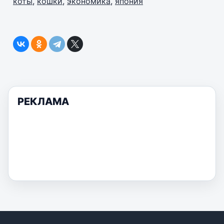
коты
,
кошки
,
экономика
,
япония
РЕКЛАМА