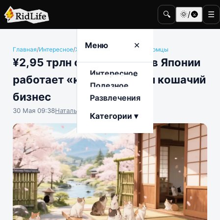
🔍
🌞/🌚
☰
Меню
✕
Главная
/
Интересное
/
Животные и домашние питомцы
¥2,95 трлн от кошек: как в Японии
Интересное
работает «котономика» и кошачий
Полезное
бизнес
Развлечения
30 Мая 09:38
Наталья Герасимова
Категории ▾