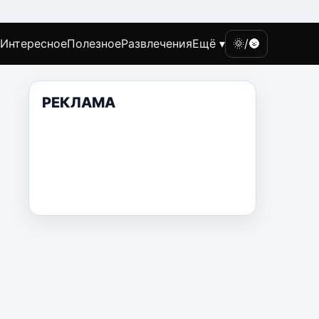
Интересное
Полезное
Развлечения
Ещё ▾
🌞/🌚
РЕКЛАМА