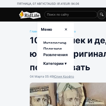
ПЯТНИЦА, 07 АВГУСТА
USD: 81.41
EUR: 94.06
🔍
Поиск по сайту
Меню
✕
Главная
/
Развлечения
/
Общество
10+ бабушек и де
Интересное
Полезное
юмора и оригина
Развлечения
Категории ▾
позавидовать
04 Марта 05:49
Юлия Крофто