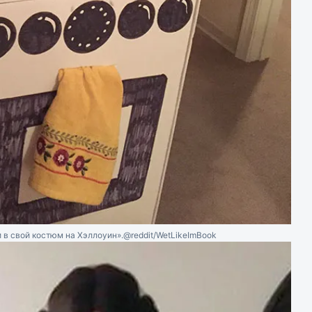
 в свой костюм на Хэллоуин».
@reddit/WetLikeImBook