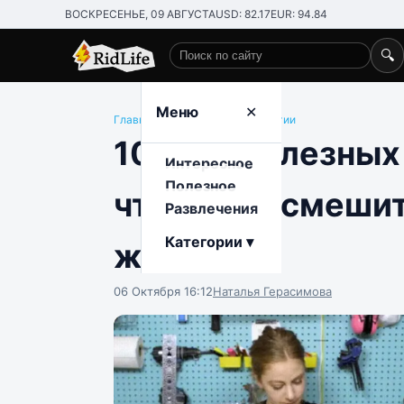
ВОСКРЕСЕНЬЕ, 09 АВГУСТА
USD: 82.17
EUR: 94.84
🔍
Поиск по сайту
Меню
✕
Главная
/
Развлечения
/
Технологии
10+ бесполезных 
Интересное
Полезное
чтобы рассмешить
Развлечения
Категории ▾
жизнь
06 Октября 16:12
Наталья Герасимова