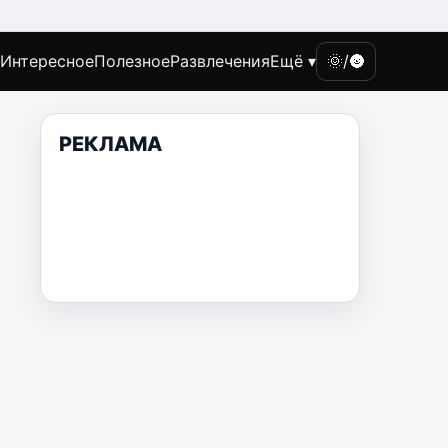
Интересное
Полезное
Развлечения
Ещё ▾
🌞/🌚
РЕКЛАМА