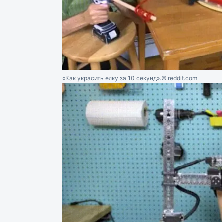
«Как украсить елку за 10 секунд».
© reddit.com