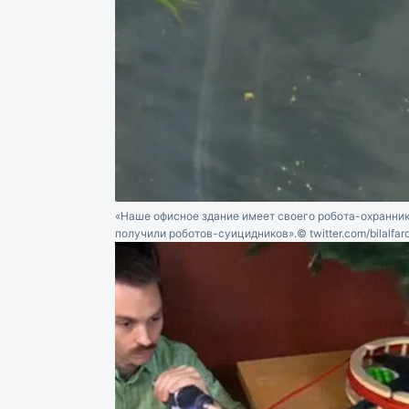
«Наше офисное здание имеет своего робота-охранник
получили роботов-суицидников».
© twitter.com/bilalfar