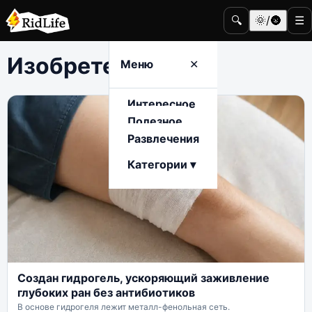
🔍
🌞/🌚
☰
Изобретения
Меню
✕
Интересное
Полезное
Развлечения
Категории ▾
Создан гидрогель, ускоряющий заживление
глубоких ран без антибиотиков
В основе гидрогеля лежит металл-фенольная сеть.