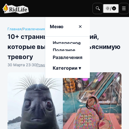
🔍
🌞/🌚
☰
Меню
✕
Главная
/
Развлечения
/
Общество
10+ странных изображений,
Интересное
которые вызывают необъяснимую
Полезное
тревогу
Развлечения
30 Марта 23:30
Роман Чистоляпов
Категории ▾