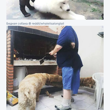
Бедная собака.
© reddit/whaleitsalongtail