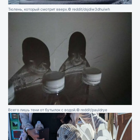
Тюлень, который смотрит вверх.
© reddit/dsjdiw3dhuiwh
Всего лишь тени от бутылок с водой.
© reddit/pauldrye