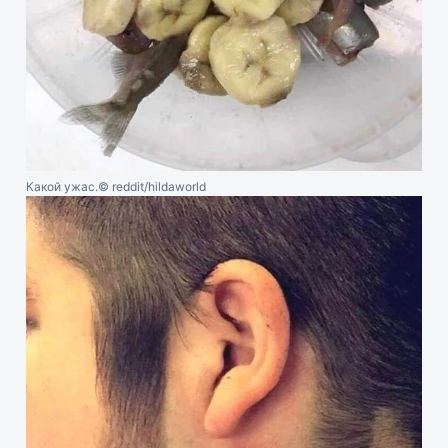
Какой ужас.
© reddit/hildaworld