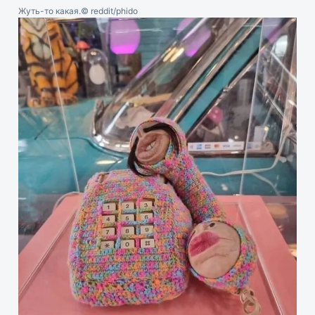
Жуть-то какая.
© reddit/phido