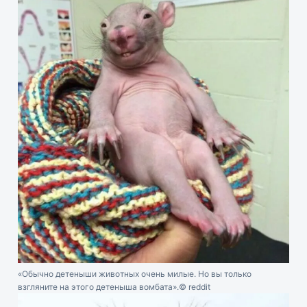
«Обычно детеныши животных очень милые. Но вы только
взгляните на этого детеныша вомбата».
© reddit