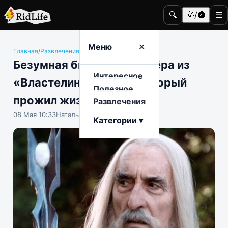
🔍
🌞/🌚
☰
Меню
✕
Главная
/
Развлечения
/
Знаменитости
Безумная биография актёра из
Интересное
«Властелина Колец», который
Полезное
прожил жизнь на 200%
Развлечения
08 Мая 10:33
Наталья Герасимова
Категории ▾