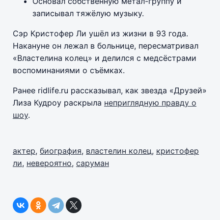
Основал собственную метал-группу и
записывал тяжёлую музыку.
Сэр Кристофер Ли ушёл из жизни в 93 года.
Накануне он лежал в больнице, пересматривал
«Властелина колец» и делился с медсёстрами
воспоминаниями о съёмках.
Ранее ridlife.ru рассказывал, как звезда «Друзей»
Лиза Кудроу раскрыла
неприглядную правду о
шоу
.
актер
,
биография
,
властелин колец
,
кристофер
ли
,
невероятно
,
саруман