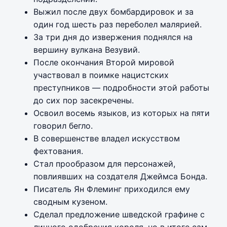
Выжил после двух бомбардировок и за
один год шесть раз переболел малярией.
За три дня до извержения поднялся на
вершину вулкана Везувий.
После окончания Второй мировой
участвовал в поимке нацистских
преступников — подробности этой работы
до сих пор засекречены.
Освоил восемь языков, из которых на пяти
говорил бегло.
В совершенстве владел искусством
фехтования.
Стал прообразом для персонажей,
повлиявших на создателя Джеймса Бонда.
Писатель Ян Флеминг приходился ему
сводным кузеном.
Сделал предложение шведской графине с
личного одобрения короля, но в итоге сам