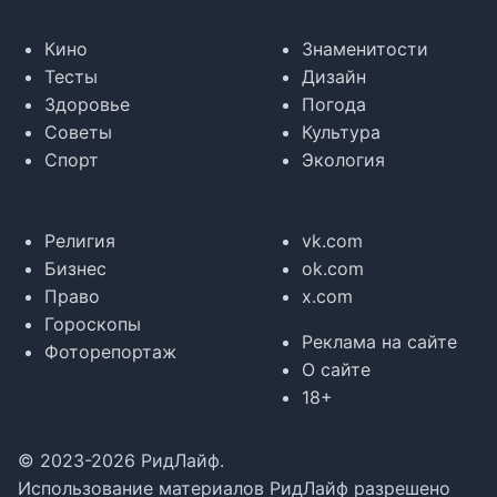
Кино
Знаменитости
Тесты
Дизайн
Здоровье
Погода
Советы
Культура
Спорт
Экология
Религия
vk.com
Бизнес
ok.com
Право
x.com
Гороскопы
Реклама на сайте
Фоторепортаж
О сайте
18+
© 2023-2026 РидЛайф.
Использование материалов РидЛайф разрешено