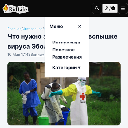
🔍
🌞/🌚
☰
Меню
✕
Главная
/
Интересное
/
Наука и техника
Что нужно знать о новой вспышке
Интересное
вируса Эбола
Полезное
16 Мая 17:43
Вениамин Ветролесов
Развлечения
Категории ▾