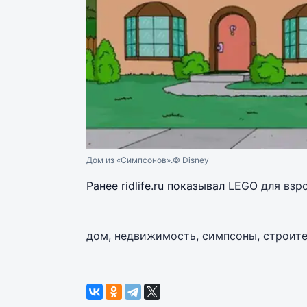
Дом из «Симпсонов».
© Disney
Ранее ridlife.ru показывал
LEGO для взр
дом
,
недвижимость
,
симпсоны
,
строит