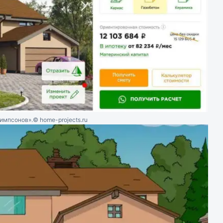
Симпсонов».
© home-projects.ru