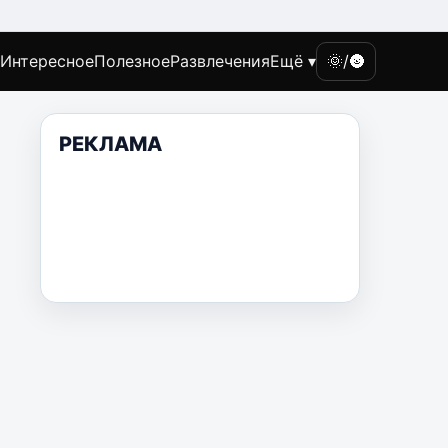
Интересное
Полезное
Развлечения
Ещё ▾
🌞/🌚
РЕКЛАМА