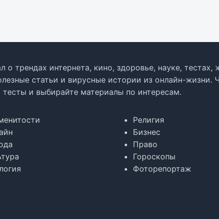
л о трендах интернета, кино, здоровье, науке, тестах
олезные статьи и вирусные истории из онлайн-жизни. 
в тесты и выбирайте материалы по интересам.
менитости
Религия
айн
Бизнес
ода
Право
ьтура
Гороскопы
логия
Фоторепортаж