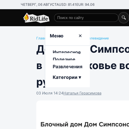
ЧЕТВЕРГ, 06 АВГУСТА
USD: 81.41
EUR: 94.06
🔍
Поиск по сайту
Меню
✕
Главная
/
Развлечения
/
Кино и телевидение
Дом как у Симпс
Интересное
Полезное
в Подмосковье вс
Развлечения
Категории ▾
рублей
03 Июля 14:24
Наталья Герасимова