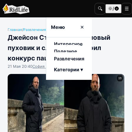
🔍
🌞/🌚
☰
Меню
✕
Главная
/
Развлечения
/
Знаменитости
Джейсон Стэйтем купил новый
Интересное
пуховик и случайно устроил
Полезное
конкурс пацанских цитат
Развлечения
21 Мая 20:40
София Насыпова
Категории ▾