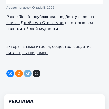
А совет неплохой.
© zadorik_2005
Ранее RidLife опубликовал подборку
золотых
«цитат Джейсема Стэтхэма»
, в которых вся
соль житейской мудрости.
актеры
,
знаменитости
,
общество
,
соцсети
,
цитаты
,
шутки
,
юмор
РЕКЛАМА