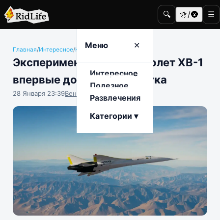
🔍
🌞/🌚
☰
Меню
✕
Главная
/
Интересное
/
Наука и техника
Экспериментальный самолет XB-1
Интересное
впервые достиг сверхзвука
Полезное
28 Января 23:39
Вениамин Ветролесов
Развлечения
Категории ▾