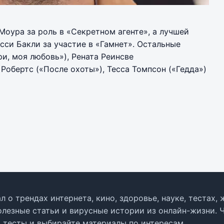
Моура за роль в «Секретном агенте», а лучшей
си Бакли за участие в «Гамнет». Остальные
и, моя любовь»), Рената Реинсве
Робертс («После охоты»), Тесса Томпсон («Гедда»)
л о трендах интернета, кино, здоровье, науке, тестах
олезные статьи и вирусные истории из онлайн-жизни. 
в тесты и выбирайте материалы по интересам.