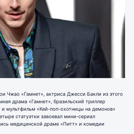
лои Чжао «Гамнет», актриса Джесси Бакли из этого
мная драма «Гамнет», бразильский триллер
» и мультфильм «Кей-поп-охотницы на демонов»
етыре статуэтки завоевал мини-сериал
ались медицинской драме «Питт» и комедии