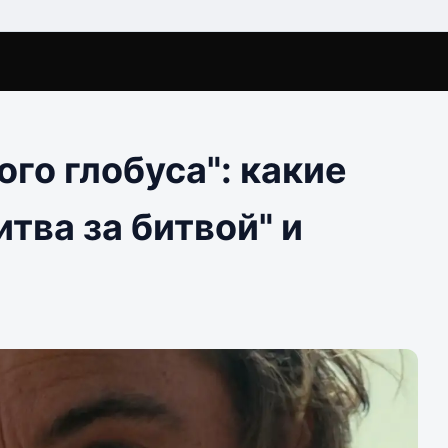
го глобуса": какие
тва за битвой" и