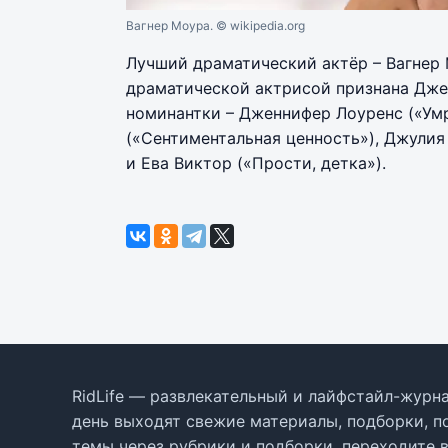
Вагнер Моура.
© wikipedia.org
Лучший драматический актёр – Вагнер 
драматической актрисой признана Джес
номинантки – Дженнифер Лоуренс («Умр
(«Сентиментальная ценность»), Джулия 
и Ева Виктор («Прости, детка»).
RidLife — развлекательный и лайфстайл-журна
день выходят свежие материалы, подборки, п
темы через рубрики и подборки, переходите 