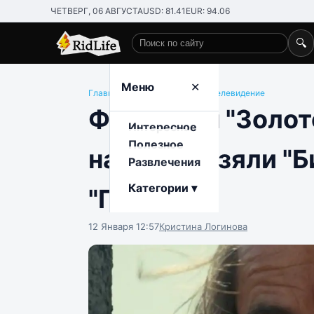
ЧЕТВЕРГ, 06 АВГУСТА
USD: 81.41
EUR: 94.06
🔍
Поиск по сайту
Меню
✕
Главная
/
Развлечения
/
Кино и телевидение
Фавориты "Золото
Интересное
Полезное
награды взяли "Би
Развлечения
Категории ▾
"Гамнет"
12 Января 12:57
Кристина Логинова