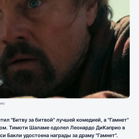
рио
тил "Битву за битвой" лучшей комедией, а "Гамнет"
ом. Тимоти Шаламе одолел Леонардо ДиКаприо в
и Бакли удостоена награды за драму "Гамнет".