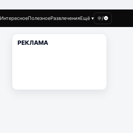
Интересное
Полезное
Развлечения
Ещё ▾
🌞/🌚
РЕКЛАМА