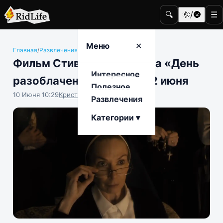
🔍
🌞/🌚
☰
Меню
✕
Главная
/
Развлечения
/
Кино и телевидение
Фильм Стивена Спилберга «День
Интересное
разоблачения» выйдет 12 июня
Полезное
10 Июня 10:29
Кристина Логинова
Развлечения
Категории ▾