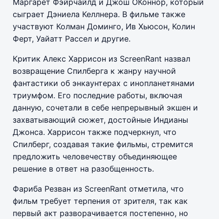
Маргарет Фэйрчайлд и Джош ОКоннор, который
сыграет Дэниела Келлнера. В фильме также
участвуют Колман Доминго, Ив Хьюсон, Колин
Ферт, Уайатт Рассел и другие.
Критик Алекс Харрисон из ScreenRant назвал
возвращение Спилберга к жанру научной
фантастики об энкаунтерах с инопланетянами
триумфом. Его последние работы, включая
данную, сочетали в себе непрерывный экшен и
захватывающий сюжет, достойные Индианы
Джонса. Харрисон также подчеркнул, что
Спилберг, создавая такие фильмы, стремится
предложить человечеству объединяющее
решение в ответ на разобщенность.
Фариба Резван из ScreenRant отметила, что
фильм требует терпения от зрителя, так как
первый акт разворачивается постепенно, но