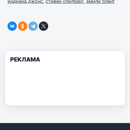
индиана джонс
,
стивен спилберг
,
эмили блант
РЕКЛАМА