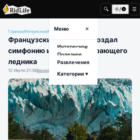
🔍
🌞/🌚
☰
Меню
✕
Главная
/
Интересное
/
Музыка
Французский музыкант создал
Интересное
симфонию из звуков умирающего
Полезное
ледника
Развлечения
12 Июля 21:38
Вениамин Ветролесов
Категории ▾