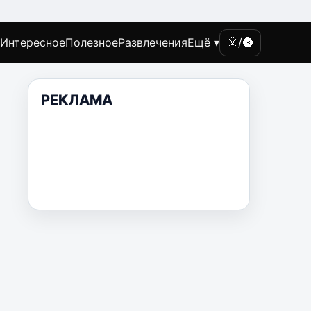
Интересное
Полезное
Развлечения
Ещё ▾
🌞/🌚
РЕКЛАМА