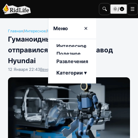
🔍
🌞/🌚
☰
Меню
✕
Главная
/
Интересное
/
Наука и техника
Гуманоидный робот Atlas
Интересное
отправился работать на завод
Полезное
Hyundai
Развлечения
12 Января 22:43
Вениамин Ветролесов
Категории ▾