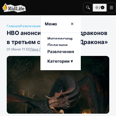
🔍
🌞/🌚
☰
Меню
✕
Главная
/
Развлечения
/
Кино и телевидение
HBO анонсировал новых драконов
Интересное
в третьем сезоне «Дома Дракона»
Полезное
01 Июня 11:55
Лана Луговая
Развлечения
Категории ▾