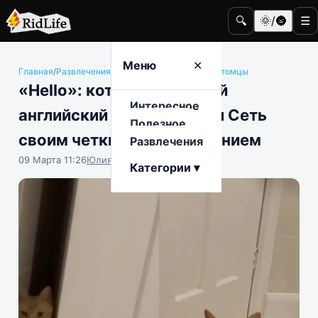
🔍
🌞/🌚
☰
Меню
✕
Главная
/
Развлечения
/
Животные и домашние питомцы
«Hello»: котик, освоивший
Интересное
английский язык, поразил Сеть
Полезное
своим четким произношением
Развлечения
09 Марта 11:26
Юлия Крофто
Категории ▾