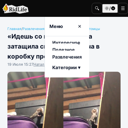
🔍
🌞/🌚
☰
Меню
✕
Главная
/
Развлечения
/
Животные и домашние питомцы
«Идешь со мной!»: мышка
Интересное
затащила своего сородича в
Полезное
коробку против его воли
Развлечения
19 Июля 15:27
Наталья Герасимова
Категории ▾