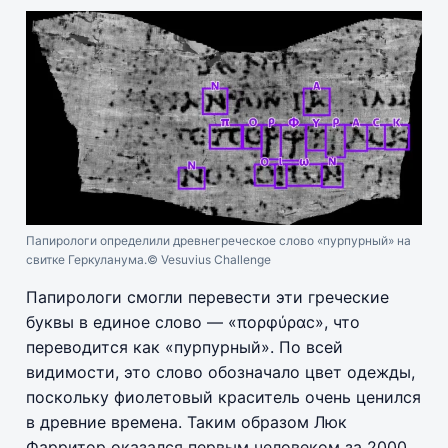
Папирологи определили древнегреческое слово «пурпурный» на
свитке Геркуланума.
© Vesuvius Challenge
Папирологи смогли перевести эти греческие
буквы в единое слово — «πορφύραc», что
переводится как «пурпурный». По всей
видимости, это слово обозначало цвет одежды,
поскольку фиолетовый краситель очень ценился
в древние времена. Таким образом Люк
Фарритор оказался первым человеком за 2000