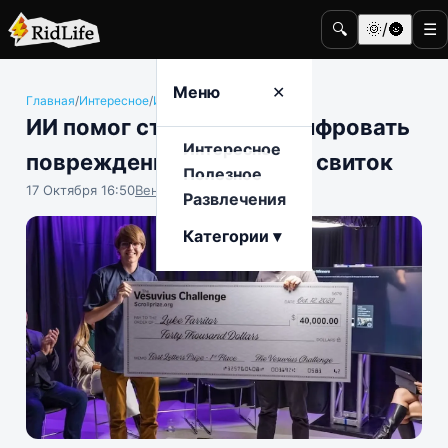
🔍
🌞/🌚
☰
Меню
✕
Главная
/
Интересное
/
История и археология
ИИ помог студенту расшифровать
Интересное
поврежденный Везувием свиток
Полезное
17 Октября 16:50
Вениамин Ветролесов
Развлечения
Категории ▾