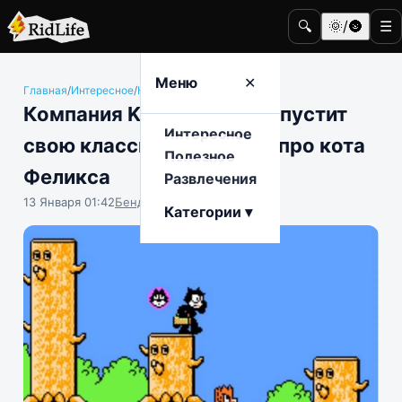
🔍
🌞/🌚
☰
Меню
✕
Главная
/
Интересное
/
Компьютерные игры
Компания Konami перевыпустит
Интересное
свою классическую игру про кота
Полезное
Феликса
Развлечения
13 Января 01:42
Бенджамин Воробьёв
Категории ▾