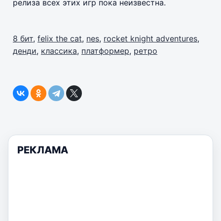
релиза всех этих игр пока неизвестна.
8 бит
,
felix the cat
,
nes
,
rocket knight adventures
,
денди
,
классика
,
платформер
,
ретро
РЕКЛАМА