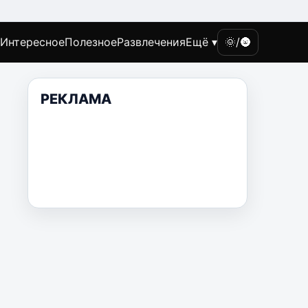
Интересное
Полезное
Развлечения
Ещё ▾
🌞/🌚
РЕКЛАМА