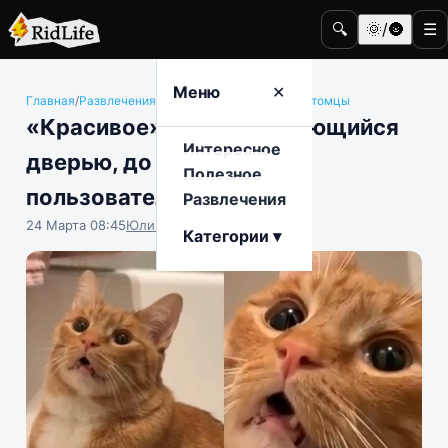
🔍
🌞/🌚
☰
Меню
✕
Главная
/
Развлечения
/
Животные и домашние питомцы
«Красивое»: котик, любующийся
Интересное
дверью, до слез уморил
Полезное
пользователей соцсетей
Развлечения
24 Марта 08:45
Юлия Крофто
Категории ▾