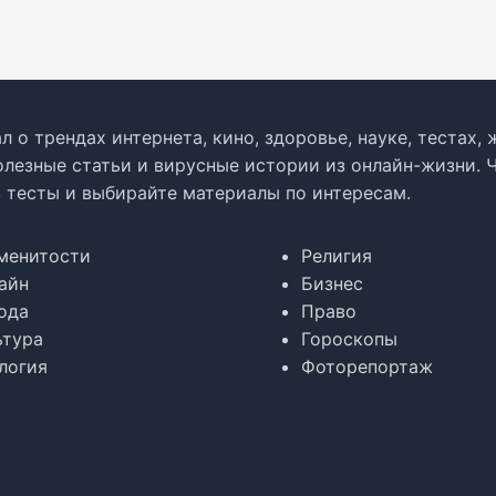
л о трендах интернета, кино, здоровье, науке, тестах
олезные статьи и вирусные истории из онлайн-жизни. 
в тесты и выбирайте материалы по интересам.
менитости
Религия
айн
Бизнес
ода
Право
ьтура
Гороскопы
логия
Фоторепортаж