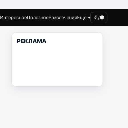
Интересное
Полезное
Развлечения
Ещё ▾
🌞/🌚
РЕКЛАМА