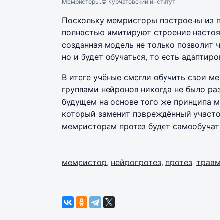
Мемристоры.
© Курчатовский институт
Поскольку мемристоры построены из п
полностью имитируют строение настоящ
созданная модель не только позволит ч
но и будет обучаться, то есть адаптир
В итоге учёные смогли обучить свои м
группами нейронов никогда не было ра
будущем на основе того же принципа м
который заменит повреждённый участок
мемристорам протез будет самообучать
мемристор
,
нейропротез
,
протез
,
трав