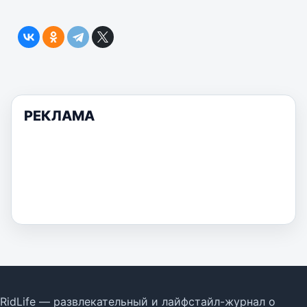
РЕКЛАМА
RidLife — развлекательный и лайфстайл-журнал о