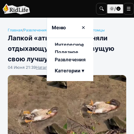
🔍
🌞/🌚
☰
Меню
✕
Главная
/
Развлечения
/
Животные и домашние питомцы
Лапкой «ать»: на видео сняли
Интересное
отдыхающую уточку, живущую
Полезное
свою лучшую жизнь
Развлечения
04 Июня 21:39
Наталья Герасимова
Категории ▾